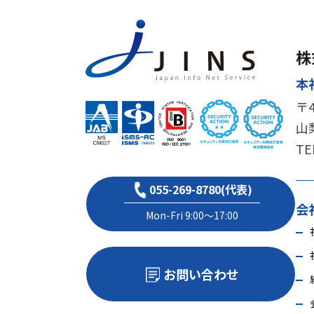
株
本
〒4
山
TE
055-269-8780(代表)
会
Mon-Fri 9:00～17:00
お問い合わせ