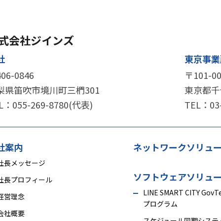
式会社ジインズ
社
東京事業
06-0846
〒101-
梨県笛吹市境川町三椚301
東京都千代
L：
055-269-8780(代表)
TEL：
03
社案内
ネットワークソリュ
社長メッセージ
ソフトウェアソリュ
社長プロフィール
LINE SMART CITY GovT
経営理念
プログラム
会社概要
スケジュール同期システ